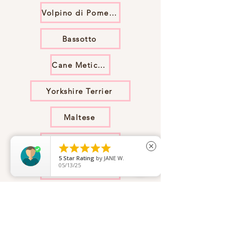
Volpino di Pomerania
Bassotto
Cane Meticcio
Yorkshire Terrier
Maltese
Bulldog Francese





close
5
Star Rating
by
JANE W.
05/13/25
Shih Tzu
Carlino
Bichon Frisé