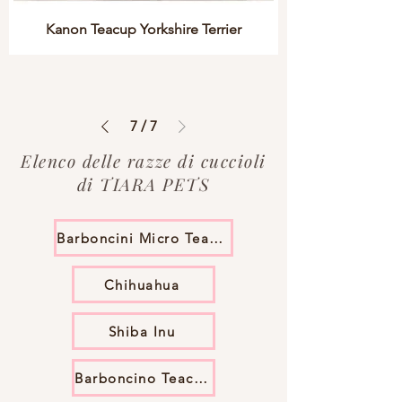
Kanon Teacup Yorkshire Terrier
7
/
7
Elenco delle razze di cuccioli
di TIARA PETS
Barboncini Micro Teacup
Chihuahua
Shiba Inu
Barboncino Teacup