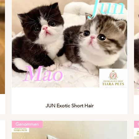
JUN Exotic Short Hair
Genommen