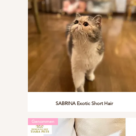
SABRINA Exotic Short Hair
Genommen