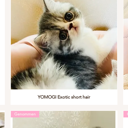
YOMOGI Exotic short hair
Genommen