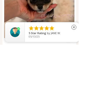





close
5
Star Rating
by
JANE W.
05/13/25
YUZUKI Mameshiba（Both parents
are 3-generation certified
Mameshiba）
Nuevo