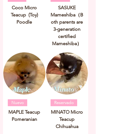
Coco Micro
SASUKE
Teacup (Toy)
Mameshiba（B
Poodle
oth parents are
3-generation
certified
Mameshiba）
Nuevo
Reservado
MAPLE Teacup
MINATO Micro
Pomeranian
Teacup
Chihuahua