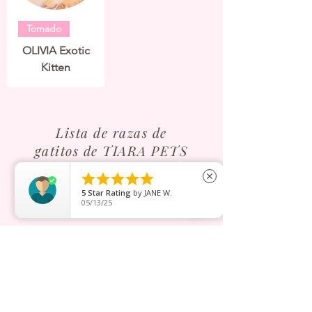
Tomado
OLIVIA Exotic
Kitten
Lista de razas de
gatitos de TIARA PETS





close
Exotic
Persian Himalayan
5
Star Rating
by
JANE W.
05/13/25
Contáctanos
Dirección
266A Joo Chiat Road
Singapur 427520