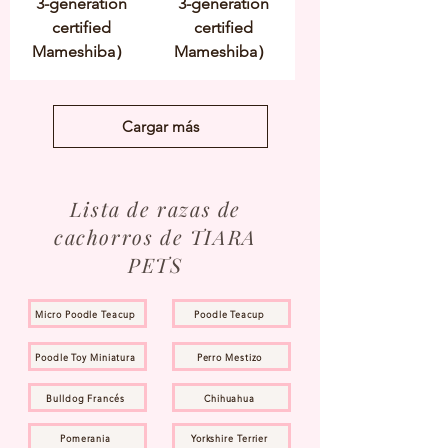
3-generation
3-generation
certified
certified
Mameshiba）
Mameshiba）
Cargar más
Lista de razas de
cachorros de TIARA
PETS
Micro Poodle Teacup
Poodle Teacup
Poodle Toy Miniatura
Perro Mestizo
Bulldog Francés
Chihuahua
Pomerania
Yorkshire Terrier