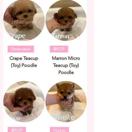
Reservado
@SGP
Crape Teacup
Marron Micro
(Toy) Poodle
Teacup (Toy)
Poodle
@SGP
Nuevo