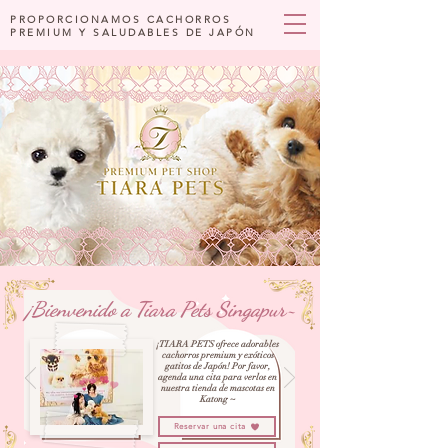
PROPORCIONAMOS CACHORROS
PREMIUM Y SALUDABLES DE JAPÓN
¡Bienvenido a Tiara Pets Singapur~
¡TIARA PETS ofrece adorables
cachorros premium y exóticos
gatitos de Japón! Por favor,
agenda una cita para verlos en
nuestra tienda de mascotas en
Katong ~
Reservar una cita