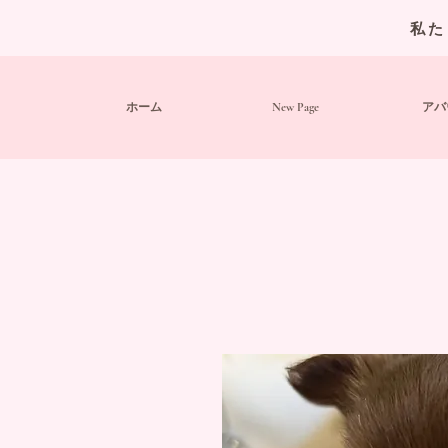
私た
ホーム
New Page
アバ