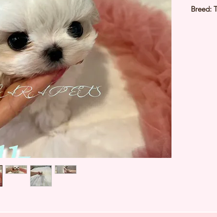
Breed: 
Color: 
Sex: Ma
Birthda
Expected
⭐️
Healt
⭐️
Parent
⭐️
Vacci
⭐️
Dewo
⭐️
Rabie
⭐️
Micro
⭐️
Pedigr