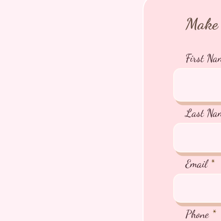
Make 
First Na
Last Na
Email
Phone