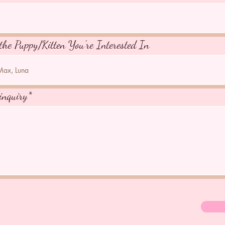
the Puppy/Kitten You're Interested In
inquiry*