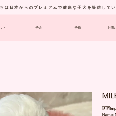
ちは日本からのプレミアムで健康な子犬を提供して
ウト
子犬
子猫
お問
MIL
🇯🇵Imp
Name: 