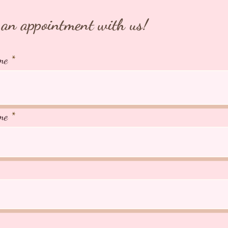
an appointment with us!
me
me