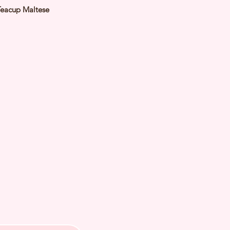
Teacup Maltese
White
le
y: 29 Jan 2025
 Adult Size 1.5 to 1.8Kg
h Checked by Vet
 Genetically Cleared
nated
rmed
s Vaccinated
chipped
ee Certificate