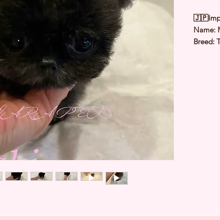
🇯🇵Imp
Name: 
Breed: 
Color: 
Sex: Fe
Birthda
Expected
⭐️ Heal
⭐️ Paren
⭐️ Vacci
⭐️ Dew
⭐️ Rabie
⭐️ Micr
⭐️ Pedig