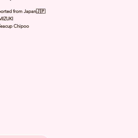
orted from Japan🇯🇵
MIZUKI
Teacup Chipoo
Brindle （Silver Beige）
male
y: 6 Aug 2025
 Adult Size: 1.6 - 1.8kg
th Checked by Vet
t Genetically Cleared
nated
ormed
s Vaccinated
ochipped
ree Certificate