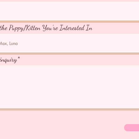
the Puppy/Kitten You're Interested In
inquiry*