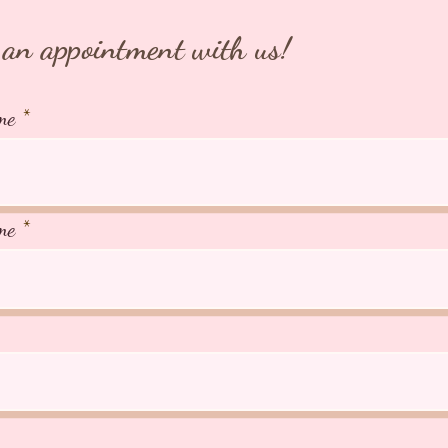
an appointment with us!
me
me