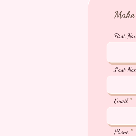
Make 
First Na
Last Na
Email
Phone