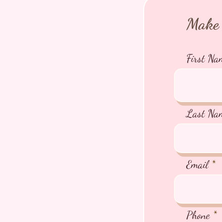
Make 
First Na
Last Na
Email
Phone