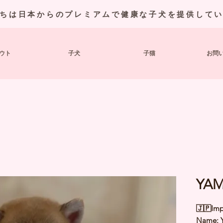
ちは日本からのプレミアムで健康な子犬を提供して
ウト
子犬
子猫
お問
YAM
🇯🇵Imp
Name: