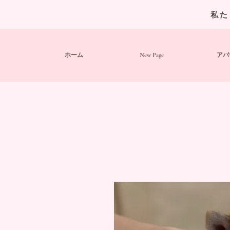
私た
ホーム
New Page
アバ