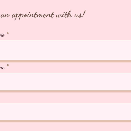
an appointment with us!
me
me