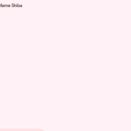
Mame Shiba
Red
le
: 23 July 2025
 Adult Size: 2.7 to 3.5Kg
h Checked by Vet
 Genetically Cleared
nated
rmed
s Vaccinated
chipped
ee Certificate