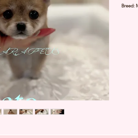
Breed: 
Color: 
Sex: Ma
Birthday
Expected
⭐️
Healt
⭐️
Parent
⭐️
Vacci
⭐️
Dewo
⭐️
Rabie
⭐️
Micro
⭐️
Pedigr