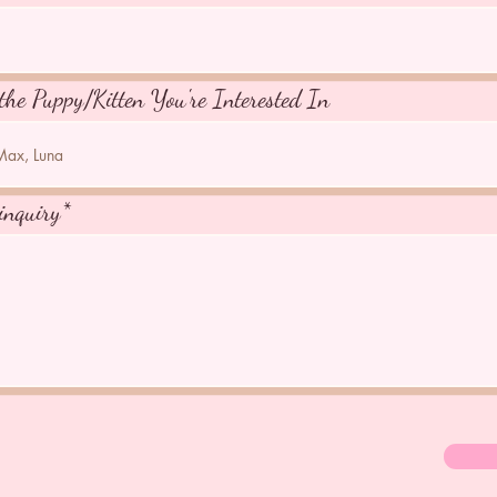
the Puppy/Kitten You're Interested In
inquiry*