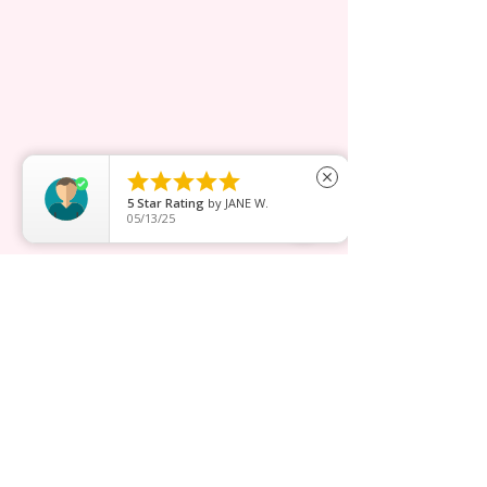





close
5
Star Rating
by
JANE W.
05/13/25